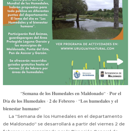
🌱🌾💧"𝐒𝐞𝐦𝐚𝐧𝐚 𝐝𝐞 𝐥𝐨𝐬 𝐇𝐮𝐦𝐞𝐝𝐚𝐥𝐞𝐬 𝐞𝐧 𝐌𝐚𝐥𝐝𝐨𝐧𝐚𝐝𝐨" · 𝐏𝐨𝐫 𝐞𝐥
𝐃í𝐚 𝐝𝐞 𝐥𝐨𝐬 𝐇𝐮𝐦𝐞𝐝𝐚𝐥𝐞𝐬 · 𝟐 𝐝𝐞 𝐅𝐞𝐛𝐫𝐞𝐫𝐨 · "𝐋𝐨𝐬 𝐡𝐮𝐦𝐞𝐝𝐚𝐥𝐞𝐬 𝐲 𝐞𝐥
𝐛𝐢𝐞𝐧𝐞𝐬𝐭𝐚𝐫 𝐡𝐮𝐦𝐚𝐧𝐨"
🌎La "Semana de los Humedales en el departamento
de Maldonado" se desarrollará a partir del viernes 2 de