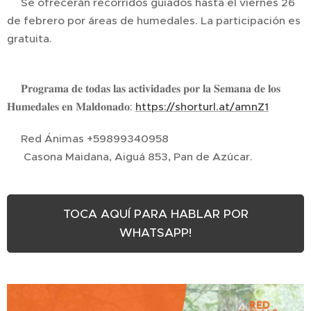
🥾Se ofrecerán recorridos guiados hasta el viernes 26
de febrero por áreas de humedales. La participación es
gratuita.
➡️𝐏𝐫𝐨𝐠𝐫𝐚𝐦𝐚 𝐝𝐞 𝐭𝐨𝐝𝐚𝐬 𝐥𝐚𝐬 𝐚𝐜𝐭𝐢𝐯𝐢𝐝𝐚𝐝𝐞𝐬 𝐩𝐨𝐫 𝐥𝐚 𝐒𝐞𝐦𝐚𝐧𝐚 𝐝𝐞 𝐥𝐨𝐬
𝐇𝐮𝐦𝐞𝐝𝐚𝐥𝐞𝐬 𝐞𝐧 𝐌𝐚𝐥𝐝𝐨𝐧𝐚𝐝𝐨:
https://shorturl.at/amnZ1
📲Red Ánimas +59899340958
📍 Casona Maidana, Aiguá 853, Pan de Azúcar.
TOCA AQUÍ PARA HABLAR POR
WHATSAPP!